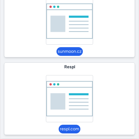
sunmoon.cz
Respl
respl.com