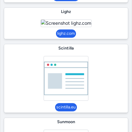
Lighz
lighz.com
Scintilla
scintilla.eu
Sunmoon