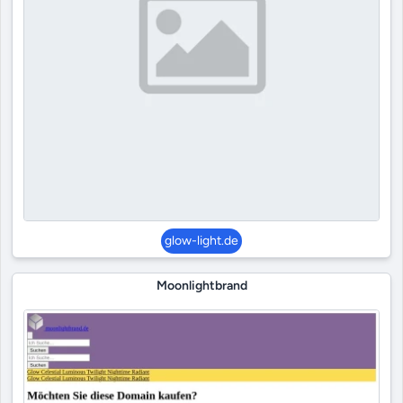
glow-light.de
Moonlightbrand