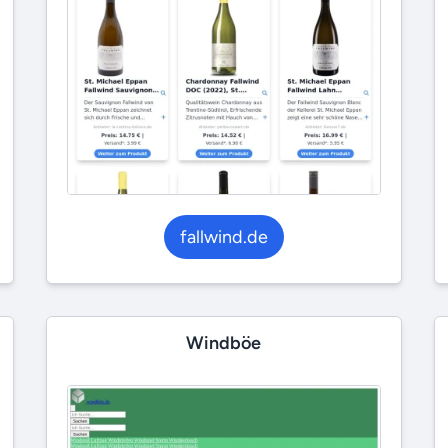
fallwind.de
Windböe