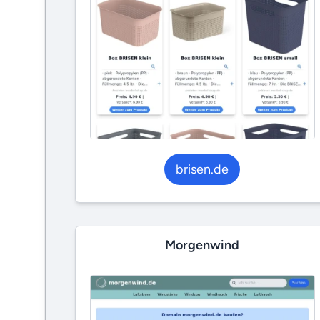
brisen.de
Morgenwind