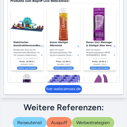
live-webcamsex.de
Weitere Referenzen:
Reiseutensil
Auspuff
Werbestrategien