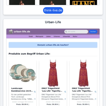
think-live.de
Urban-Life