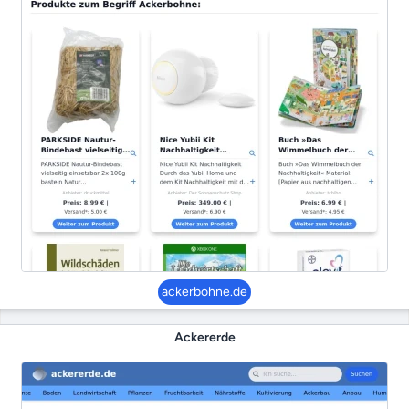
ackerbohne.de
Ackererde