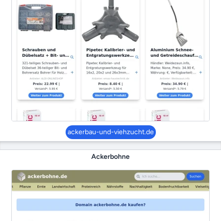
ackerbau-und-viehzucht.de
Ackerbohne