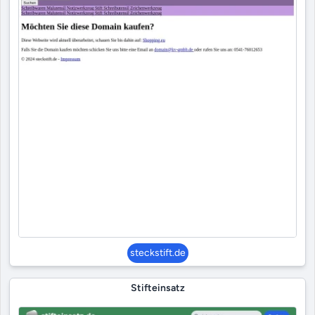
steckstift.de
Stifteinsatz