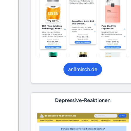
anämisch.de
Depressive-Reaktionen