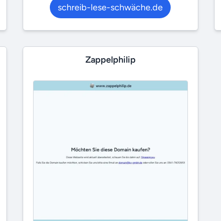
schreib-lese-schwäche.de
Zappelphilip