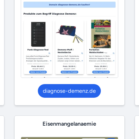
diagnose-demenz.de
Eisenmangelanaemie