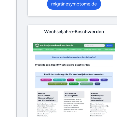
migränesymptome.de
Wechseljahre-Beschwerden