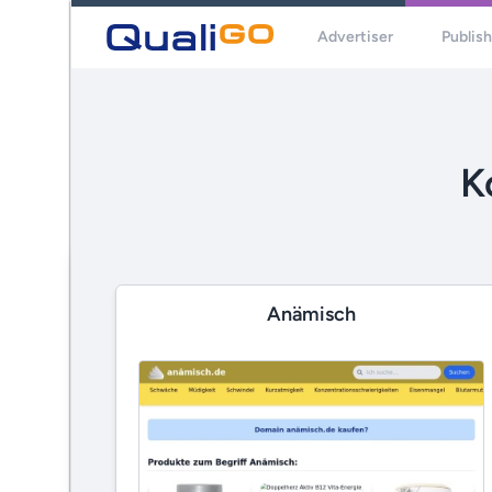
Advertiser
Publis
K
Anämisch