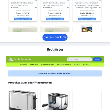
blister-pack.de
Brotröster