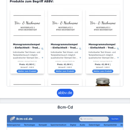
abbv.de
8cm-Cd