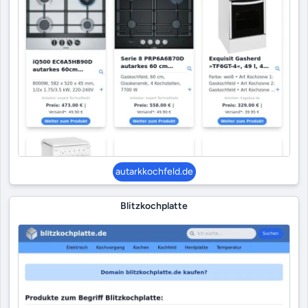
autarkkochfeld.de
Blitzkochplatte