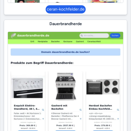
ceran-kochfelder.de
Dauerbrandherde