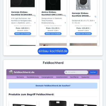
einbau-kochfeld.de
Feldkochherd