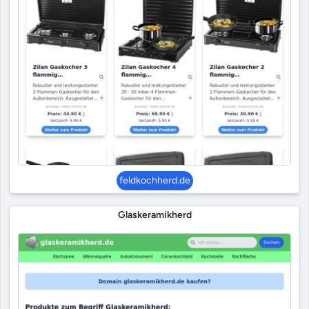
feldkochherd.de
Glaskeramikherd