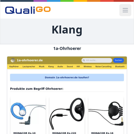
Ope
Klang
1a-Ohrhoerer