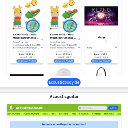
acousticbody.de
Acousticguitar