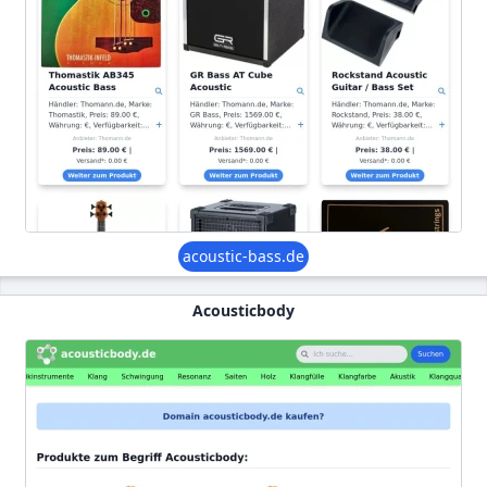
acoustic-bass.de
Acousticbody