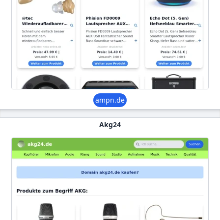
ampn.de
Akg24