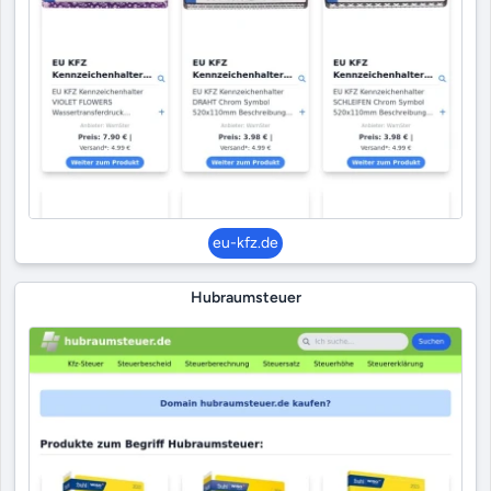
eu-kfz.de
Hubraumsteuer