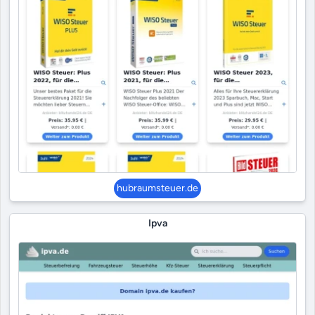
hubraumsteuer.de
Ipva