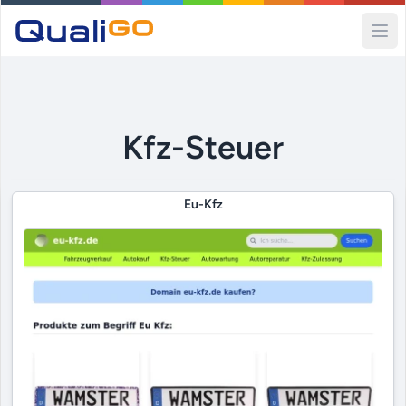
Ope
Kfz-Steuer
Eu-Kfz