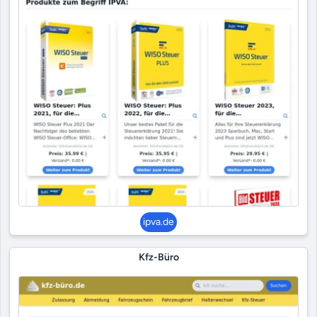
ipva.de
Kfz-Büro