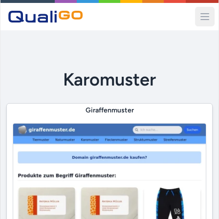
Ope
Karomuster
Giraffenmuster