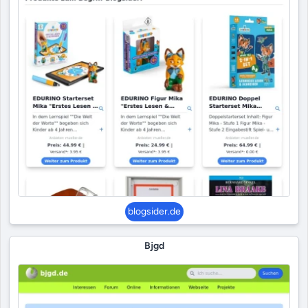
blogsider.de
Bjgd