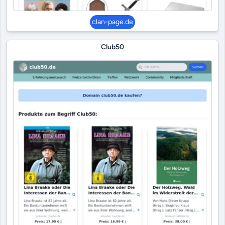
clan-page.de
Club50