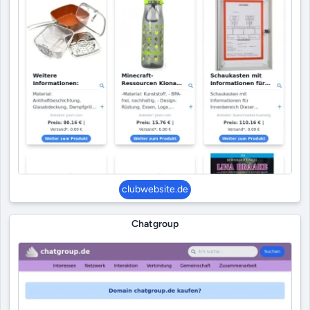
clubwebsite.de
Chatgroup