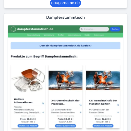
cougardame.de
Dampferstammtisch