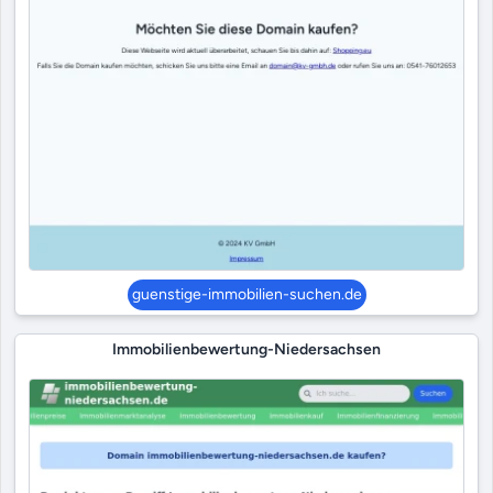
guenstige-immobilien-suchen.de
Immobilienbewertung-Niedersachsen