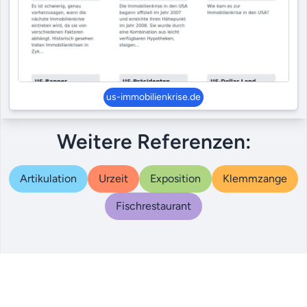
us-immobilienkrise.de
Weitere Referenzen:
Artikulation
Urzeit
Exposition
Klemmzange
Fischrestaurant