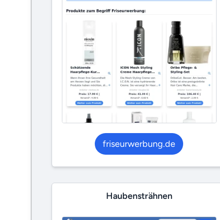
friseurwerbung.de
Haubensträhnen