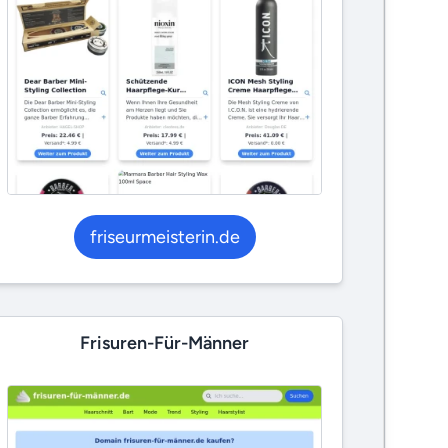
friseurmeisterin.de
Frisuren-Für-Männer