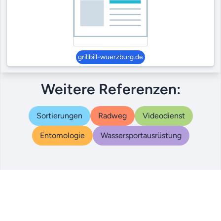
grillbill-wuerzburg.de
Weitere Referenzen:
Sortierungen
Radweg
Videodienst
Entomologie
Wassersportausrüstung
© 2000 – 2024
|
|
|
Referenzen
AGB
Datenschutz
Impressum