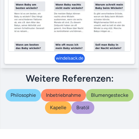
windelsack.de
Weitere Referenzen:
Philosophie
Inbetriebnahme
Blumengestecke
Kapelle
Bratöl