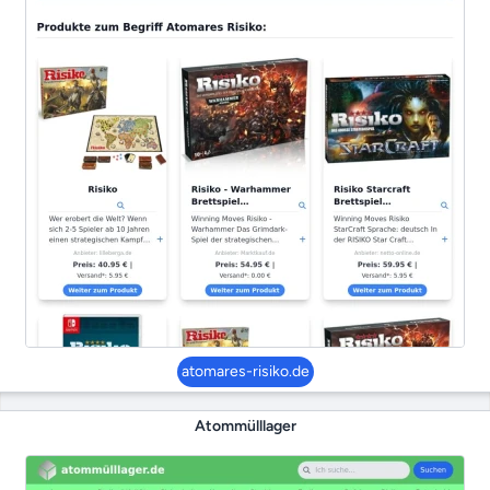
atomares-risiko.de
Atommülllager