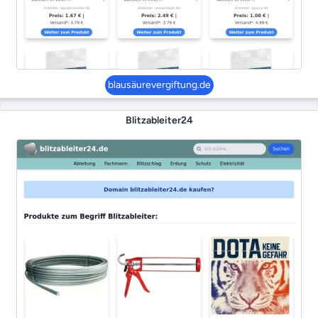
blausäurevergiftung.de
Blitzableiter24