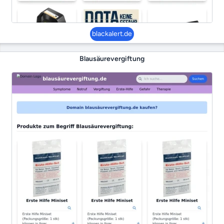
blackalert.de
Blausäurevergiftung