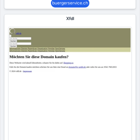
buergerservice.ch
Xfdl