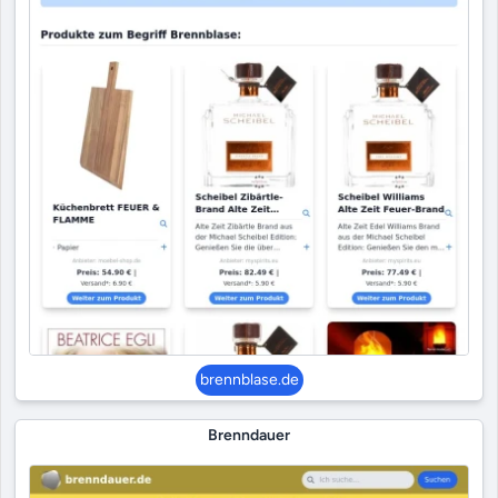
brennblase.de
Brenndauer