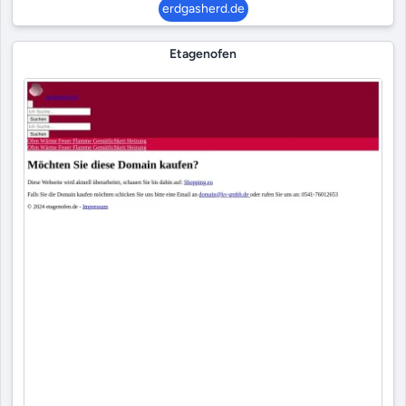
erdgasherd.de
Etagenofen