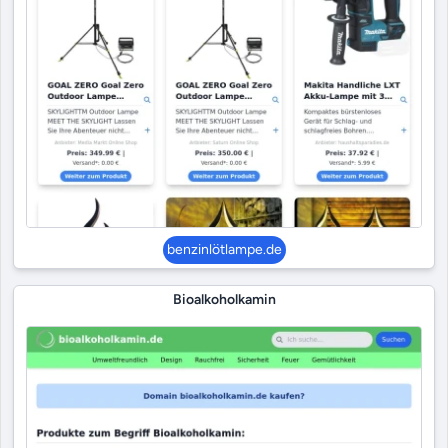
benzinlötlampe.de
Bioalkoholkamin