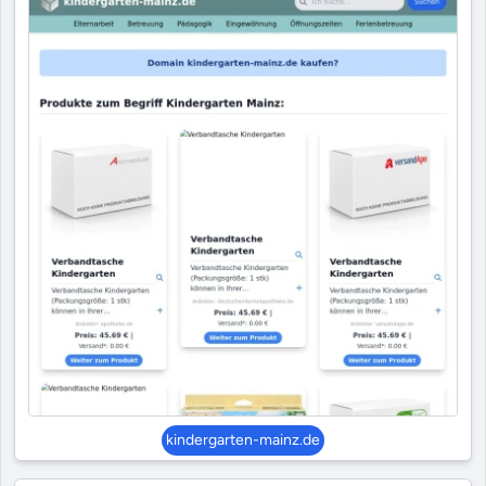
kindergarten-mainz.de