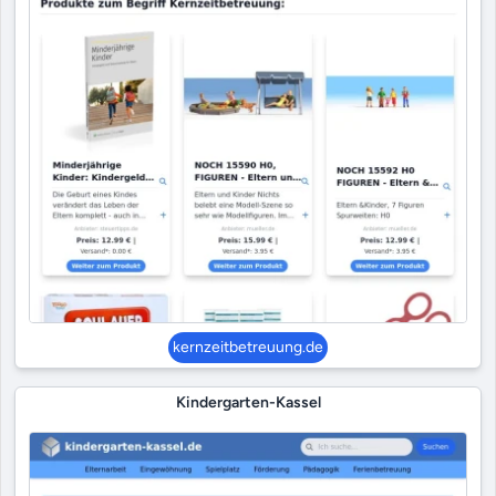
kernzeitbetreuung.de
Kindergarten-Kassel