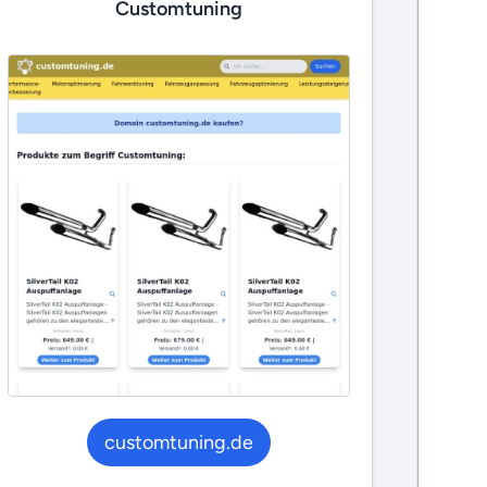
Customtuning
customtuning.de