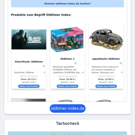
oldtimer-index.de
Tachocheck