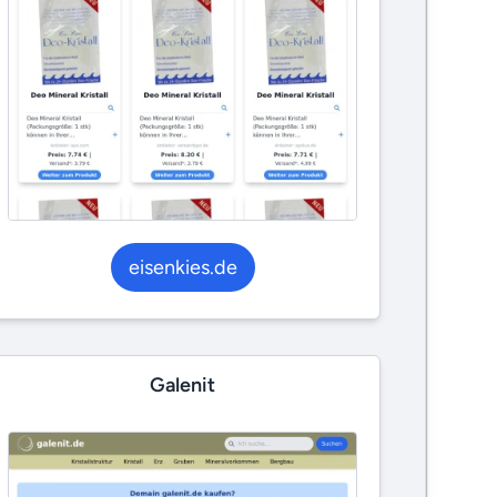
eisenkies.de
Galenit