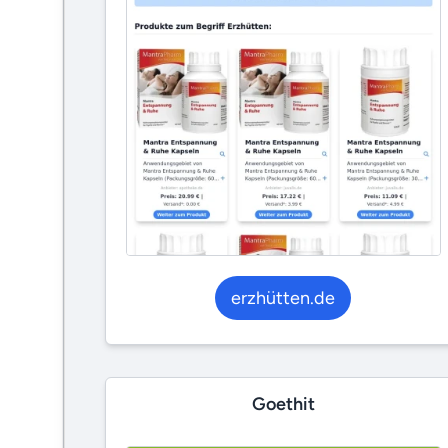
erzhütten.de
Goethit