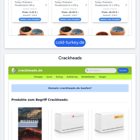
cold-turkey.de
Crackheads