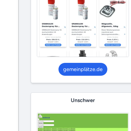
gemeinplätze.de
Unschwer