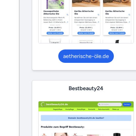
aetherische-öle.de
Bestbeauty24