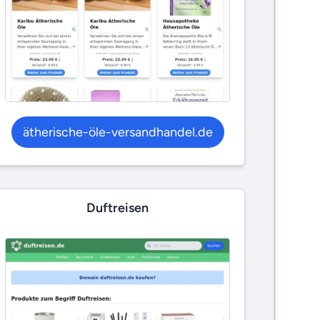
ätherische-öle-versandhandel.de
Duftreisen