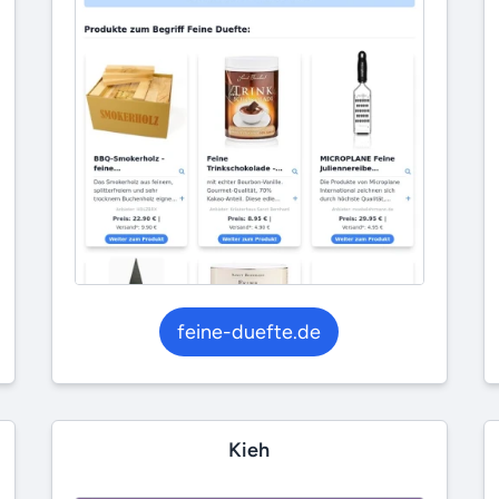
feine-duefte.de
Kieh