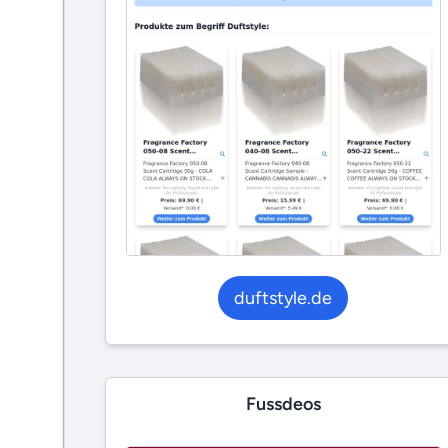
duftstyle.de
Fussdeos