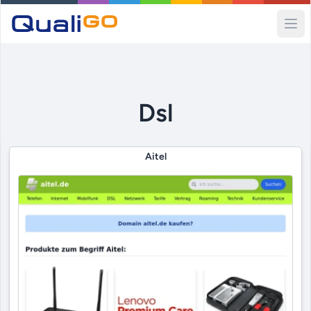
Ope
Dsl
Aitel