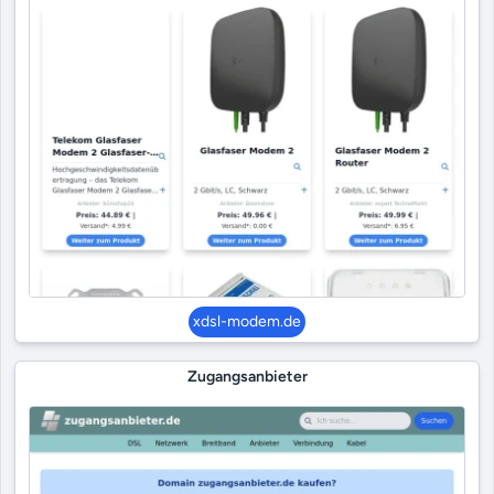
xdsl-modem.de
Zugangsanbieter