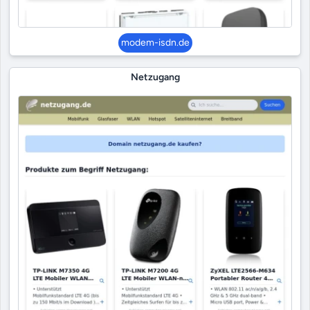
modem-isdn.de
Netzugang