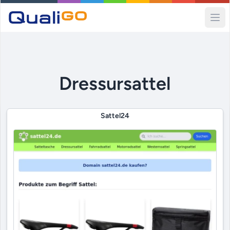
Ope
Dressursattel
Sattel24