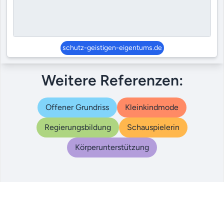
schutz-geistigen-eigentums.de
Weitere Referenzen:
Offener Grundriss
Kleinkindmode
Regierungsbildung
Schauspielerin
Körperunterstützung
© 2000 – 2024