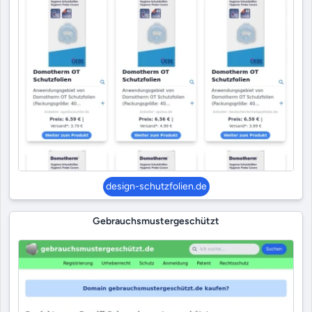
design-schutzfolien.de
Gebrauchsmustergeschützt