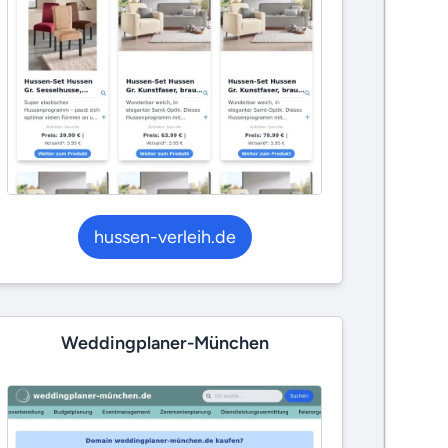
hussen-verleih.de
Weddingplaner-München