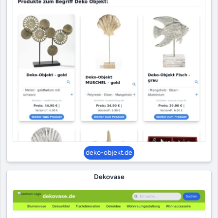
deko-objekt.de
Dekovase