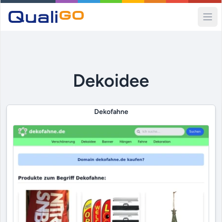
Ope
Dekoidee
Dekofahne