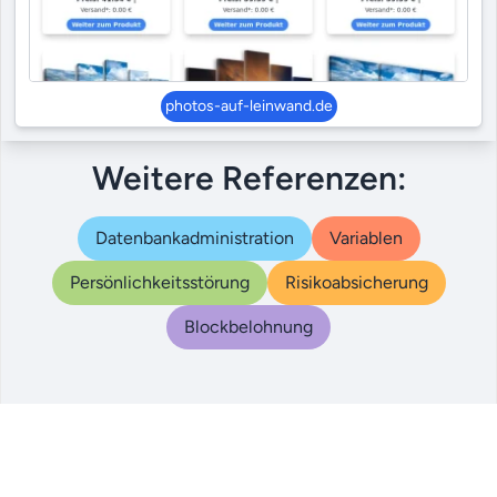
photos-auf-leinwand.de
Weitere Referenzen:
Datenbankadministration
Variablen
Persönlichkeitsstörung
Risikoabsicherung
Blockbelohnung
© 2000 – 2024