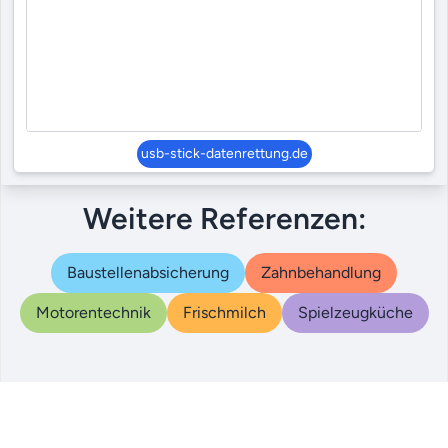
usb-stick-datenrettung.de
Weitere Referenzen:
Baustellenabsicherung
Zahnbehandlung
Motorentechnik
Frischmilch
Spielzeugküche