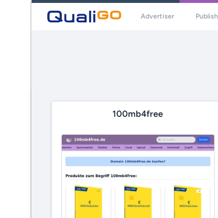
Advertiser
Publis
100mb4free