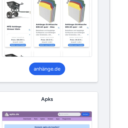
anhänge.de
Apks