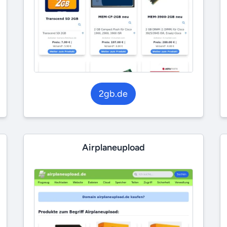
2gb.de
Airplaneupload