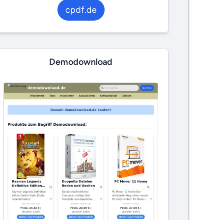
cpdf.de
Demodownload