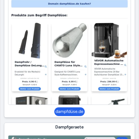
dampfdüse.de
Dampfgeraete