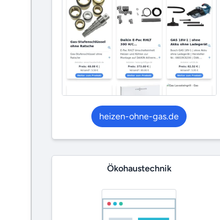
heizen-ohne-gas.de
Ökohaustechnik