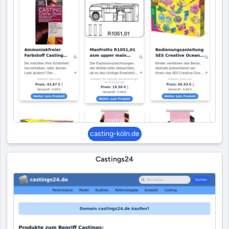
casting-köln.de
Castings24