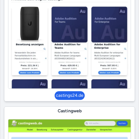
castings24.de
Castingweb