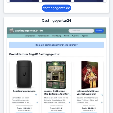
castingagents.de
Castingagentur24