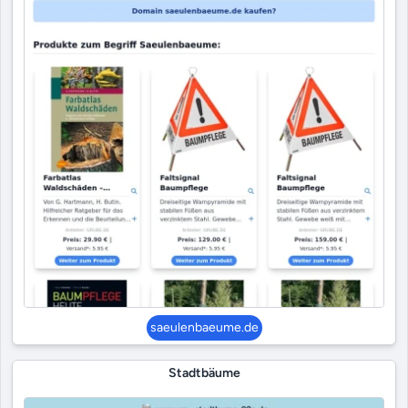
saeulenbaeume.de
Stadtbäume