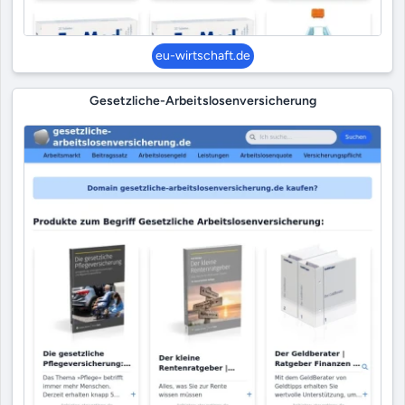
eu-wirtschaft.de
Gesetzliche-Arbeitslosenversicherung