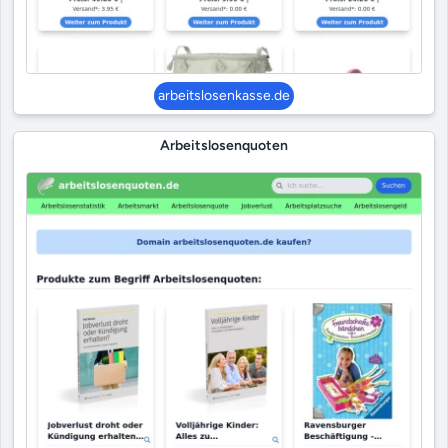
arbeitslosenkasse.de
Arbeitslosenquoten