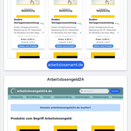
arbeitslosenamt.de
Arbeitslosengeld24