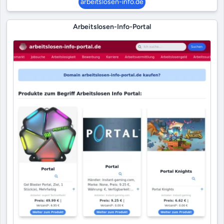
arbeitslosen-info.de
Arbeitslosen-Info-Portal