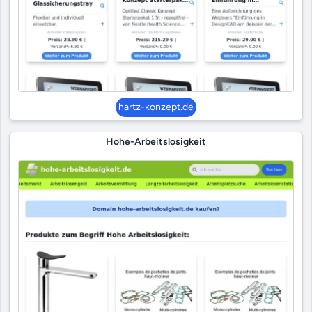
hartz-konzept.de
Hohe-Arbeitslosigkeit