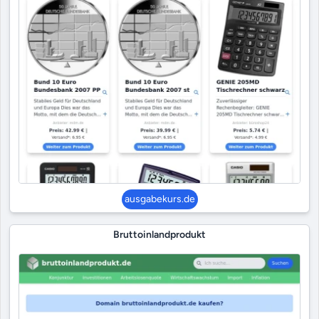
ausgabekurs.de
Bruttoinlandprodukt