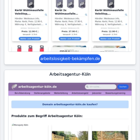
arbeitslosigkeit-bekämpfen.de
Arbeitsagentur-Köln