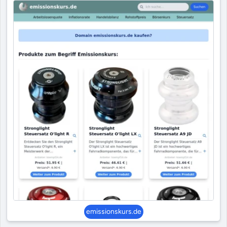
emissionskurs.de