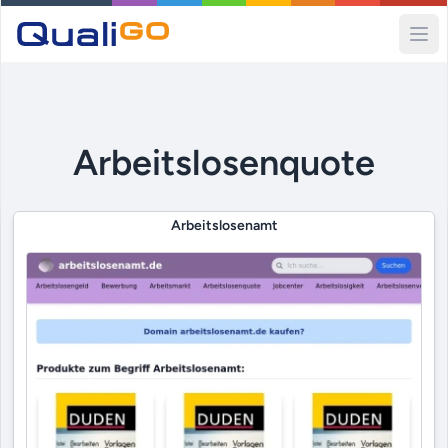
Ope
Arbeitslosenquote
Arbeitslosenamt