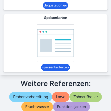
degustation.eu
Speisenkarten
speisenkarten.eu
Weitere Referenzen:
Probenvorbereitung
Larve
Zahnaufheller
Fruchtwasser
Funktionsjacken