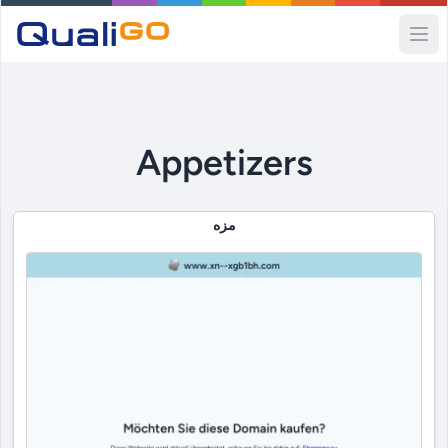
Ope
Appetizers
مزه