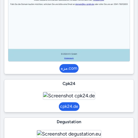
مزه.com
Cpk24
cpk24.de
Degustation