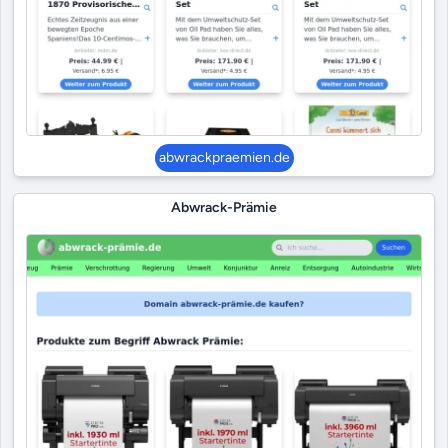
abwrackpraemien.de
Abwrack-Prämie