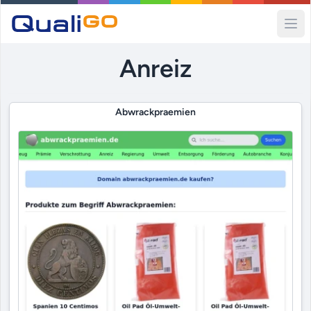
Ope
Anreiz
Abwrackpraemien