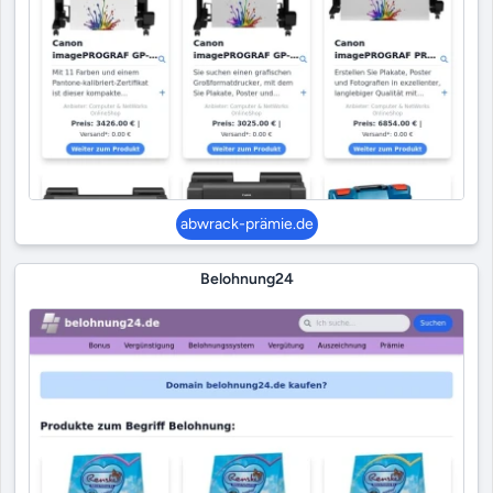
abwrack-prämie.de
Belohnung24