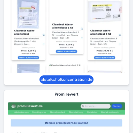
blutalkoholkonzentration.de
Promillewert