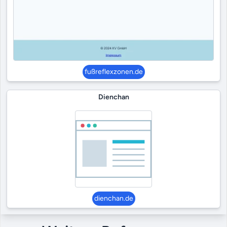
fußreflexzonen.de
Dienchan
dienchan.de