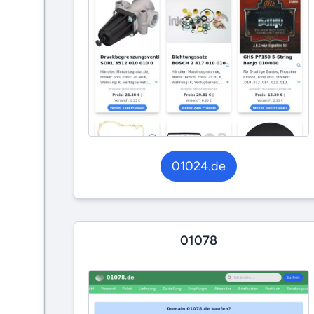
01024.de
01078