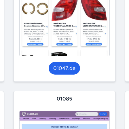
01047.de
01085