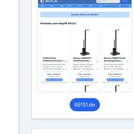
69151.de