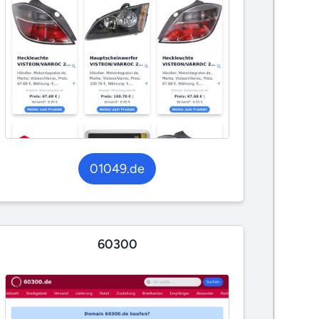
01049.de
60300