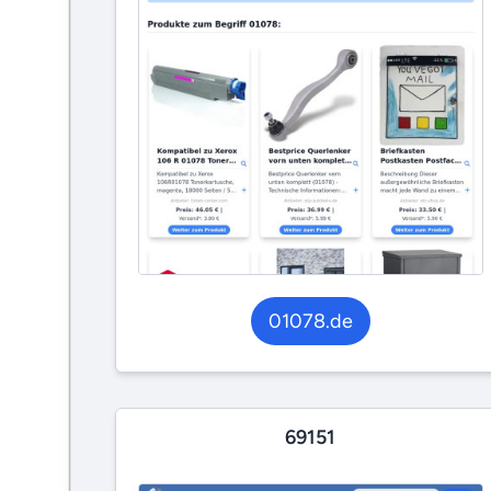
01078.de
69151