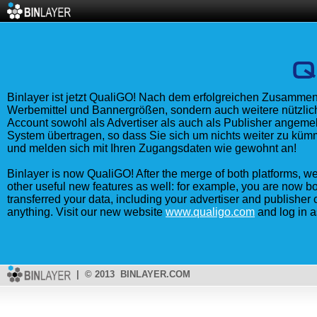
Binlayer ist jetzt QualiGO! Nach dem erfolgreichen Zusammensc
Werbemittel und Bannergrößen, sondern auch weitere nützlich
Account sowohl als Advertiser als auch als Publisher angemeld
System übertragen, so dass Sie sich um nichts weiter zu k
und melden sich mit Ihren Zugangsdaten wie gewohnt an!
Binlayer is now QualiGO! After the merge of both platforms, w
other useful new features as well: for example, you are now b
transferred your data, including your advertiser and publisher
anything. Visit our new website
www.qualigo.com
and log in a
| © 2013 BINLAYER.COM