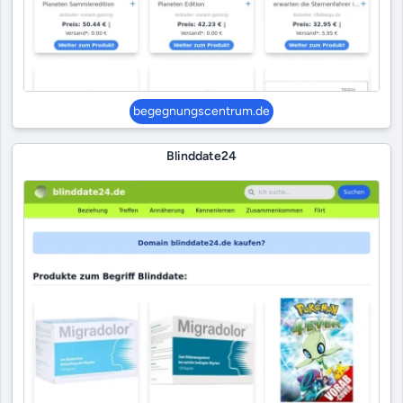
begegnungscentrum.de
Blinddate24