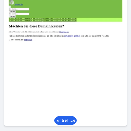
funtreff.de