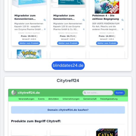
blinddates24.de
Citytreff24