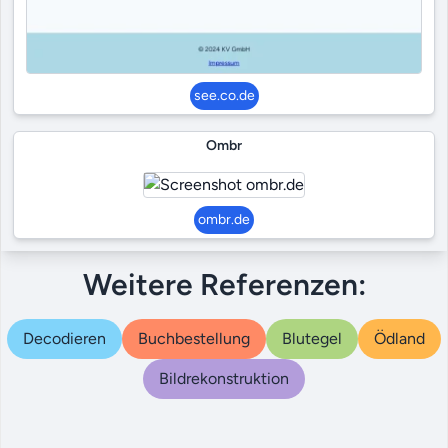
see.co.de
Ombr
ombr.de
Weitere Referenzen:
Decodieren
Buchbestellung
Blutegel
Ödland
Bildrekonstruktion