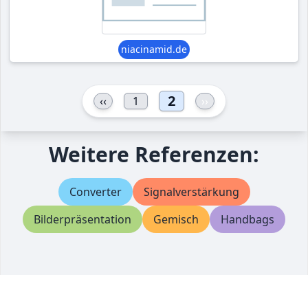
niacinamid.de
2
‹‹
1
››
Weitere Referenzen:
Converter
Signalverstärkung
Bilderpräsentation
Gemisch
Handbags