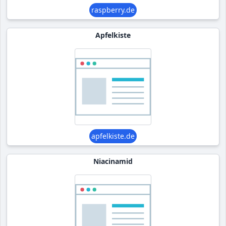
raspberry.de
Apfelkiste
apfelkiste.de
Niacinamid