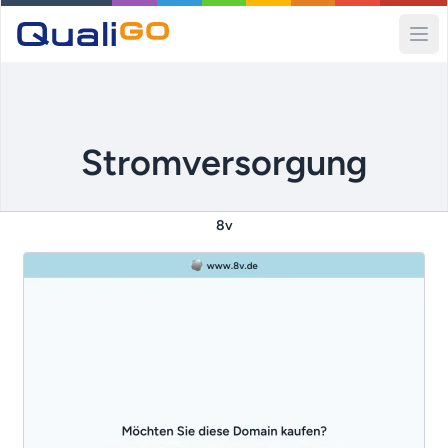
Ope
Stromversorgung
8v