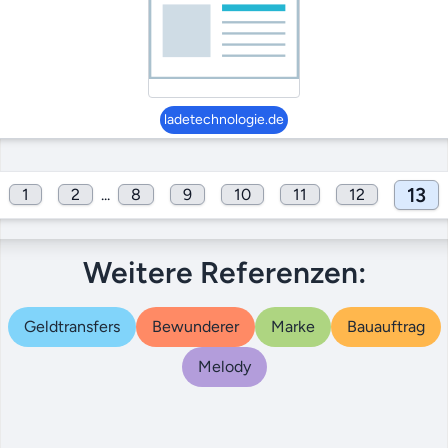
ladetechnologie.de
13
1
2
...
8
9
10
11
12
Weitere Referenzen:
Geldtransfers
Bewunderer
Marke
Bauauftrag
Melody