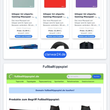
clanwar24.de
Fußballtippspiel