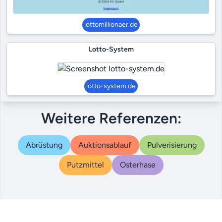
lottomillionaer.de
Lotto-System
lotto-system.de
Weitere Referenzen:
Abrüstung
Auktionsablauf
Pulverisierung
Putzmittel
Osterhase