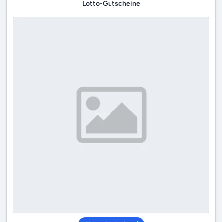
Lotto-Gutscheine