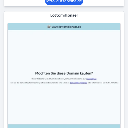
lotto-gutscheine.de
Lottomillionaer